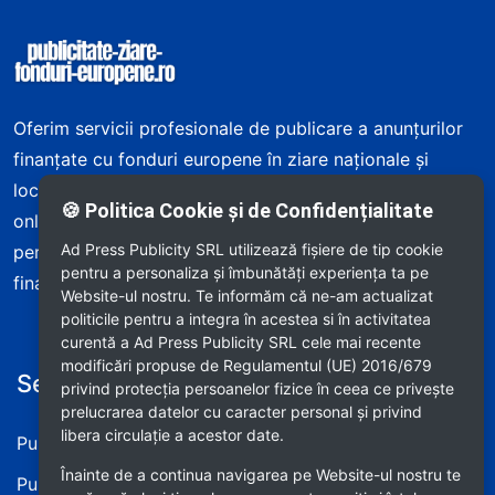
Oferim servicii profesionale de publicare a anunțurilor
finanțate cu fonduri europene în ziare naționale și
locale din România – atât în edițiile tipărite, cât și
🍪 Politica Cookie și de Confidențialitate
online. Asigurăm publicare rapidă, consultanță
Ad Press Publicity SRL utilizează fişiere de tip cookie
personalizată și respectarea cerințelor programului de
pentru a personaliza și îmbunătăți experiența ta pe
finanțare.
Website-ul nostru. Te informăm că ne-am actualizat
politicile pentru a integra în acestea si în activitatea
curentă a Ad Press Publicity SRL cele mai recente
modificări propuse de Regulamentul (UE) 2016/679
Servicii oferite
Informații utile
privind protecția persoanelor fizice în ceea ce privește
prelucrarea datelor cu caracter personal și privind
libera circulație a acestor date.
Publică Anunț Tipărit
Termeni și condiții
Înainte de a continua navigarea pe Website-ul nostru te
Publică Anunț Online
Prelucrarea datelor personale