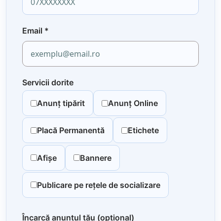
Email
*
Servicii dorite
Anunț tipărit
Anunț Online
Placă Permanentă
Etichete
Afișe
Bannere
Publicare pe rețele de socializare
Încarcă anunțul tău (opțional)