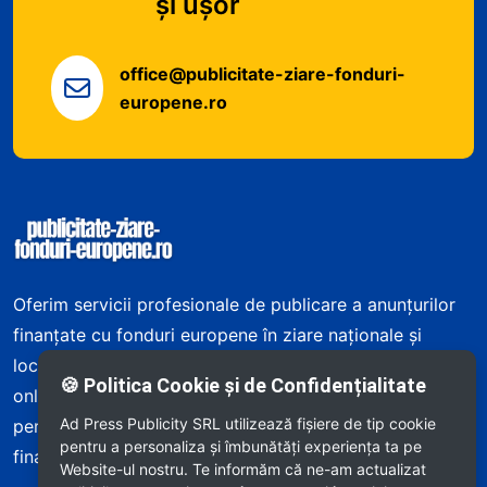
și ușor
office@publicitate-ziare-fonduri-
europene.ro
Informații despre site și servicii
Oferim servicii profesionale de publicare a anunțurilor
finanțate cu fonduri europene în ziare naționale și
locale din România – atât în edițiile tipărite, cât și
🍪 Politica Cookie și de Confidențialitate
online. Asigurăm publicare rapidă, consultanță
Ad Press Publicity SRL utilizează fişiere de tip cookie
personalizată și respectarea cerințelor programului de
pentru a personaliza și îmbunătăți experiența ta pe
finanțare.
Website-ul nostru. Te informăm că ne-am actualizat