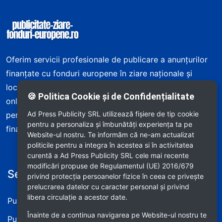
Informații despre site și servicii
Oferim servicii profesionale de publicare a anunțurilor
finanțate cu fonduri europene în ziare naționale și
locale din România – atât în edițiile tipărite, cât și
🍪 Politica Cookie și de Confidențialitate
online. Asigurăm publicare rapidă, consultanță
Ad Press Publicity SRL utilizează fişiere de tip cookie
personalizată și respectarea cerințelor programului de
pentru a personaliza și îmbunătăți experiența ta pe
finanțare.
Website-ul nostru. Te informăm că ne-am actualizat
politicile pentru a integra în acestea si în activitatea
curentă a Ad Press Publicity SRL cele mai recente
modificări propuse de Regulamentul (UE) 2016/679
Servicii oferite
Informații utile
privind protecția persoanelor fizice în ceea ce privește
prelucrarea datelor cu caracter personal și privind
libera circulație a acestor date.
Publică Anunț Tipărit
Termeni și condiții
Înainte de a continua navigarea pe Website-ul nostru te
Publică Anunț Online
Prelucrarea datelor personale