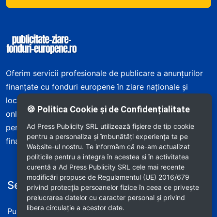
Informații despre site și servicii
Oferim servicii profesionale de publicare a anunțurilor
finanțate cu fonduri europene în ziare naționale și
locale din România – atât în edițiile tipărite, cât și
🍪 Politica Cookie și de Confidențialitate
online. Asigurăm publicare rapidă, consultanță
Ad Press Publicity SRL utilizează fişiere de tip cookie
personalizată și respectarea cerințelor programului de
pentru a personaliza și îmbunătăți experiența ta pe
finanțare.
Website-ul nostru. Te informăm că ne-am actualizat
politicile pentru a integra în acestea si în activitatea
curentă a Ad Press Publicity SRL cele mai recente
modificări propuse de Regulamentul (UE) 2016/679
Servicii oferite
Informații utile
privind protecția persoanelor fizice în ceea ce privește
prelucrarea datelor cu caracter personal și privind
libera circulație a acestor date.
Publică Anunț Tipărit
Termeni și condiții