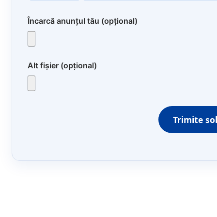
Încarcă anunțul tău (opțional)
Alt fișier (opțional)
Trimite so