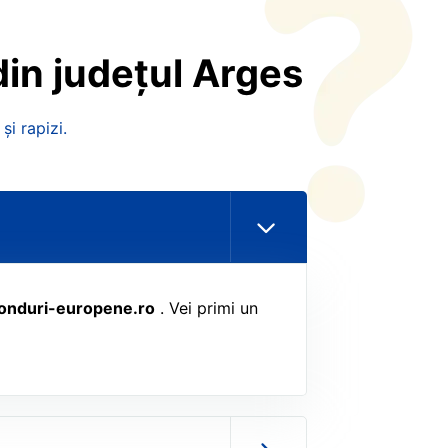
din
județul
Arges
și rapizi.
fonduri-europene.ro
. Vei primi un