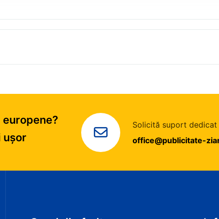
ri europene?
Solicită suport dedicat
i ușor
office@publicitate-zi
i servicii