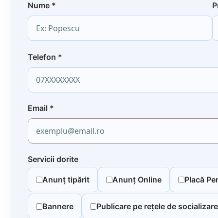
Nume
*
P
Telefon
*
Email
*
Servicii dorite
Anunț tipărit
Anunț Online
Placă Pe
Bannere
Publicare pe rețele de socializare