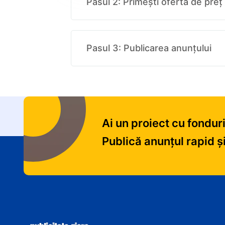
Pasul 2: Primești oferta de preț
Pasul 3: Publicarea anunțului
Ai un proiect cu fondu
Publică anunțul rapid ș
Informații despre site ș