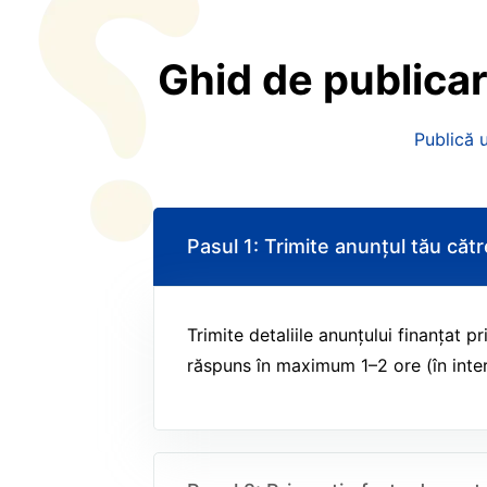
Ghid
de
publica
Publică u
Pasul 1: Trimite anunțul tău cătr
Trimite detaliile anunțului finanțat 
răspuns în maximum 1–2 ore (în interv