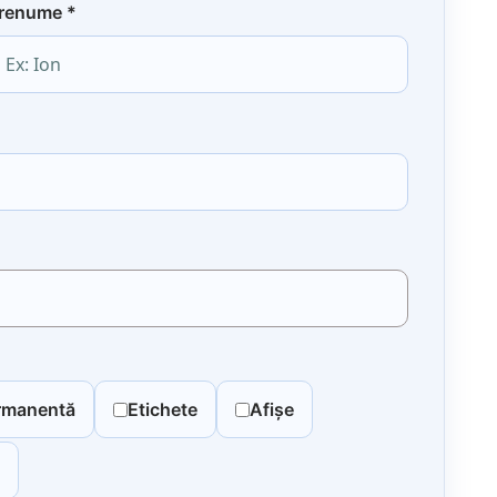
renume
*
rmanentă
Etichete
Afișe