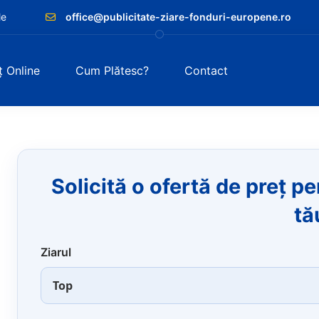
le
office@publicitate-ziare-fonduri-europene.ro
ț Online
Cum Plătesc?
Contact
Solicită o ofertă de preț p
tă
Ziarul