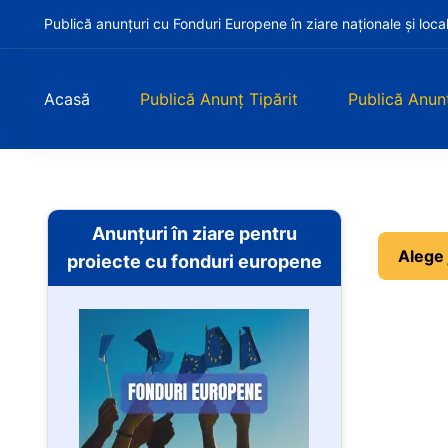
Publică anunțuri cu Fonduri Europene în ziare naționale și loca
Acasă
Publică Anunț Tipărit
Publică Anun
Anunțuri în ziare pentru
Selecteaz
Alege 
proiecte cu fonduri europene