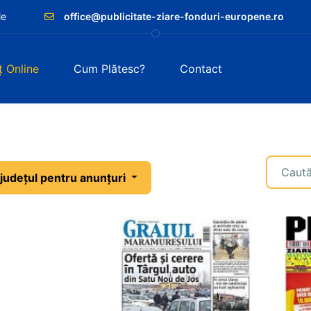
le
office@publicitate-ziare-fonduri-europene.ro
ț Online
Cum Plătesc?
Contact
Nume zi
ă județul
județul pentru anunțuri