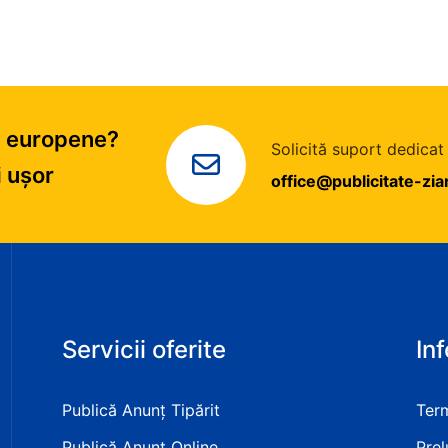
ri europene?
Solicită suport dedicat
i ușor
office@publicitate-zi
i servicii
Servicii oferite
Inf
Publică Anunț Tipărit
Term
Publică Anunț Online
Prel