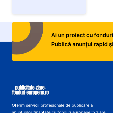
Ai un proiect cu fondu
Publică anunțul rapid ș
Informații despre site ș
Oferim servicii profesionale de publicare a
anunțurilor finanțate cu fonduri europene în ziare