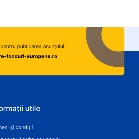
 pentru publicarea anunțului:
are-fonduri-europene.ro
ormații utile
eni și condiții
ucrarea datelor personale